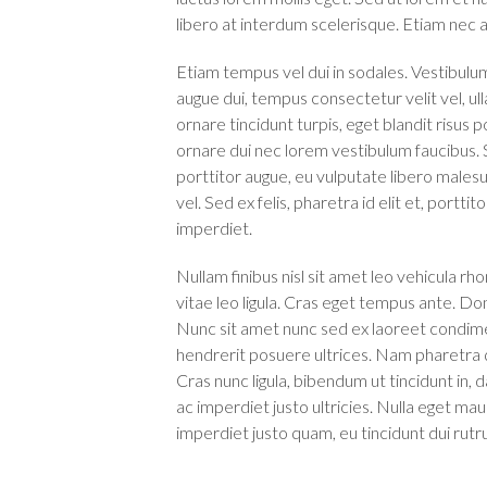
libero at interdum scelerisque. Etiam nec
Etiam tempus vel dui in sodales. Vestibulum
augue dui, tempus consectetur velit vel, ul
ornare tincidunt turpis, eget blandit risus
ornare dui nec lorem vestibulum faucibus. S
porttitor augue, eu vulputate libero males
vel. Sed ex felis, pharetra id elit et, port
imperdiet.
Nullam finibus nisl sit amet leo vehicula rh
vitae leo ligula. Cras eget tempus ante. D
Nunc sit amet nunc sed ex laoreet condime
hendrerit posuere ultrices. Nam pharetra
Cras nunc ligula, bibendum ut tincidunt in, 
ac imperdiet justo ultricies. Nulla eget m
imperdiet justo quam, eu tincidunt dui rut