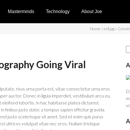
Masterminds
Technology
About Joe
Home
»
esf.jpg
»
Constr
ography Going Viral
A
ulputate, risus urna porta est, vitae consectetur urna eros
Do
mper auctor. Donec in ligula imperdiet, vestibulum arcu eu,
ma
 eleifend lobortis. In hac habitasse platea dictumst.
vo
 In finibus justo dolor, a tempus sapien efficitur gravida.
fend justo scelerisque sit amet. Sed et enim quis purus
A
est ultrices volutpat vitae nec eros. Nullam tristique