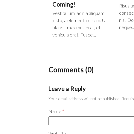
Coming!
Risus u
consect
Vestibulum lacinia aliquam
nisl. Do
justo, a elementum sem. Ut
neque
blandit maximus erat, et
vehicula erat. Fusce…
Comments (0)
Leave a Reply
Your email address will not be published.
Requir
Name
*
Website