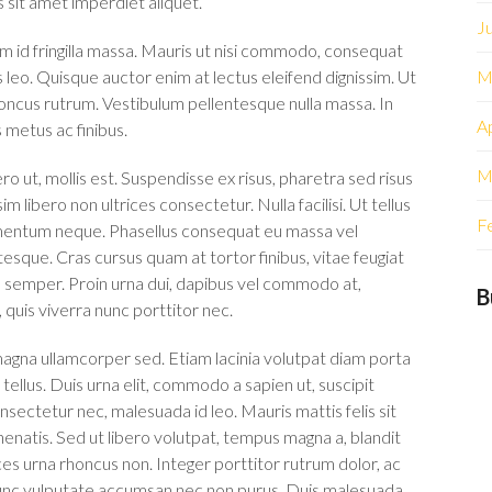
 sit amet imperdiet aliquet.
J
am id fringilla massa. Mauris ut nisi commodo, consequat
 leo. Quisque auctor enim at lectus eleifend dignissim. Ut
M
 rhoncus rutrum. Vestibulum pellentesque nulla massa. In
Ap
 metus ac finibus.
M
ibero ut, mollis est. Suspendisse ex risus, pharetra sed risus
im libero non ultrices consectetur. Nulla facilisi. Ut tellus
F
lementum neque. Phasellus consequat eu massa vel
sque. Cras cursus quam at tortor finibus, vitae feugiat
la semper. Proin urna dui, dapibus vel commodo at,
B
 quis viverra nunc porttitor nec.
magna ullamcorper sed. Etiam lacinia volutpat diam porta
 tellus. Duis urna elit, commodo a sapien ut, suscipit
onsectetur nec, malesuada id leo. Mauris mattis felis sit
enatis. Sed ut libero volutpat, tempus magna a, blandit
rices urna rhoncus non. Integer porttitor rutrum dolor, ac
 nunc vulputate accumsan nec non purus. Duis malesuada