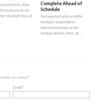
Complete Ahead of
rna porta est, vitae
Schedule
etur urna eros vel
nec tincidunt risus at
Sed euismod ante a mattis
…
tristique. Suspendisse
elementum turpis ut nisi
tempus dictum. Nunc at…
ed fields are marked
*
Email
*