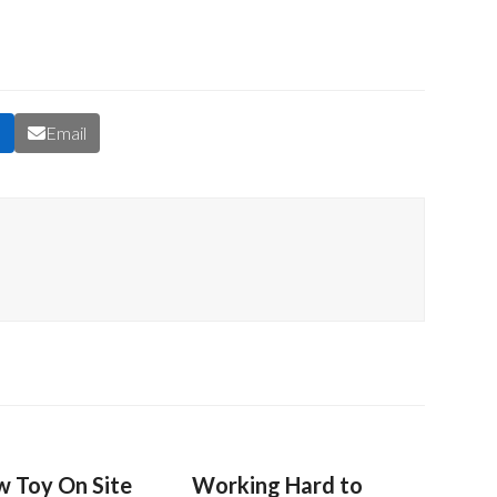
n
Email
 Toy On Site
Working Hard to