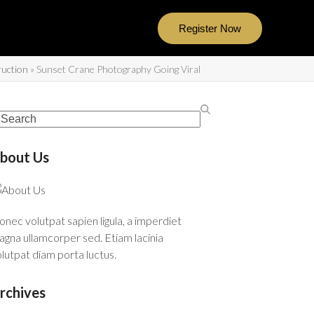
Register Now
uction
»
Sunset Crane Photography Going Viral
bout Us
nec volutpat sapien ligula, a imperdiet
gna ullamcorper sed. Etiam lacinia
lutpat diam porta luctus.
rchives