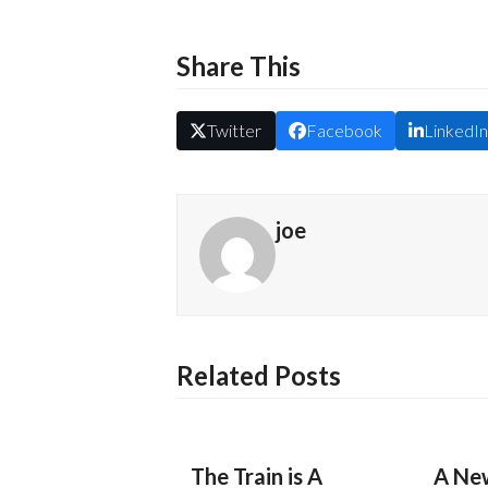
Share This
Twitter
Facebook
LinkedI
joe
Related Posts
The Train is A
A New