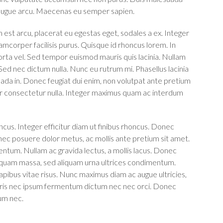
 augue arcu. Maecenas eu semper sapien.
 est arcu, placerat eu egestas eget, sodales a ex. Integer
lamcorper facilisis purus. Quisque id rhoncus lorem. In
 porta vel. Sed tempor euismod mauris quis lacinia. Nullam
ed nec dictum nulla. Nunc eu rutrum mi. Phasellus lacinia
uada in. Donec feugiat dui enim, non volutpat ante pretium
titor consectetur nulla. Integer maximus quam ac interdum
oncus. Integer efficitur diam ut finibus rhoncus. Donec
onec posuere dolor metus, ac mollis ante pretium sit amet.
ntum. Nullam ac gravida lectus, a mollis lacus. Donec
 quam massa, sed aliquam urna ultrices condimentum.
dapibus vitae risus. Nunc maximus diam ac augue ultricies,
auris nec ipsum fermentum dictum nec nec orci. Donec
rum nec.