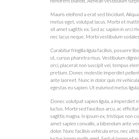
hendrerit blandit. Aenean vestibulum turpis
Mauris eleifend a erat sed tincidunt. Aliqu
metus eget, volutpat lacus. Morbi et mattis
sit amet sagittis ex. Sed ac sapien in orci
nec lacus neque. Morbi vestibulum sodales
Curabitur fringilla ligula facilisis, posuere l
ut, cursus pharetra risus. Vestibulum digniss
orci, placerat non suscipit vel, tempus e
pretium. Donec molestie imperdiet pellente
ante laoreet. Nunc in dolor quis mi vehicu
egestas eu sapien. Ut euismod metus ligula,
Donec volutpat sapien ligula, a imperdiet 
luctus. Morbi sed faucibus arcu, ac efficitur
sagittis magna. In ipsum ex, tristique non c
amet sapien convallis, a bibendum ante ven
dolor. Nunc facilisis vehicula eros, nec ult
luctus lorem mollis eget. Sed ut lorem et